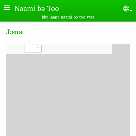
Skip to main content
Naami bə Too
Sel
kkə laanə naami bə too waa
Jɔna